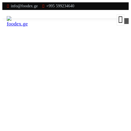
info@foodex.ge
+995 599234640